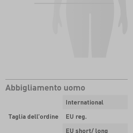
Abbigliamento uomo
International
Taglia dell’ordine
EU reg.
EU short/ long
2