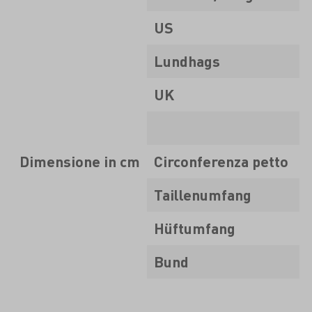
US
Lundhags
UK
Dimensione in cm
Circonferenza petto
8
Taillenumfang
7
Hüftumfang
Bund