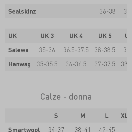
Sealskinz
36-38
38
UK
UK 3
UK 4
UK 5
UK
Salewa
35-36
36.5-37.5
38-38.5
39
Hanwag
35-35.5
36-36.5
37-37.5
38-
Calze - donna
S
M
L
XL
Smartwool
34-37
38-41
42-45