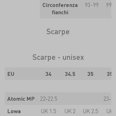
Circonferenza
93-99
99-
fianchi
Scarpe
Scarpe - unisex
EU
34
34.5
35
35.
Atomic MP
22‑22.5
23‑23
Lowa
UK 1.5
UK 2
UK 2.5
UK 