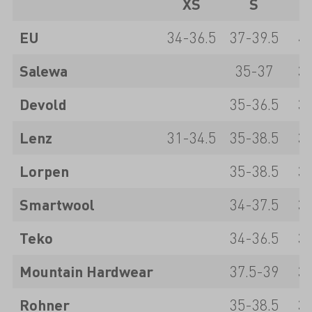
XS
S
EU
34-36.5
37-39.5
40
Salewa
35-37
37
Devold
35-36.5
37
Lenz
31-34.5
35-38.5
39
Lorpen
35-38.5
39
Smartwool
34-37.5
38
Teko
34-36.5
37
Mountain Hardwear
37.5-39
39
Rohner
35-38.5
39