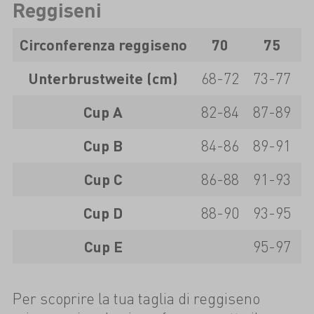
Reggiseni
Circonferenza reggiseno
70
75
Unterbrustweite (cm)
68-72
73-77
Cup A
82-84
87-89
Cup B
84-86
89-91
Cup C
86-88
91-93
Cup D
88-90
93-95
Cup E
95-97
1
Per scoprire la tua taglia di reggiseno