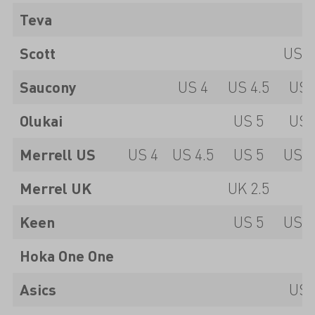
Teva
Scott
US 5
Saucony
US 4
US 4.5
US 
Olukai
US 5
US 
Merrell US
US 4
US 4.5
US 5
US 5
Merrel UK
UK 2.5
Keen
US 5
US 5
Hoka One One
Asics
US 