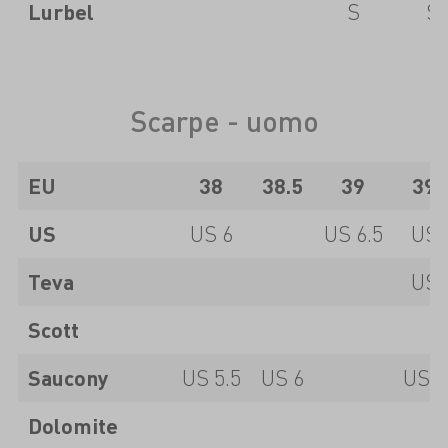
Lurbel
S
S
Scarpe - uomo
EU
38
38.5
39
39.
US
US 6
US 6.5
US 
Teva
US 
Scott
Saucony
US 5.5
US 6
US 6
Dolomite