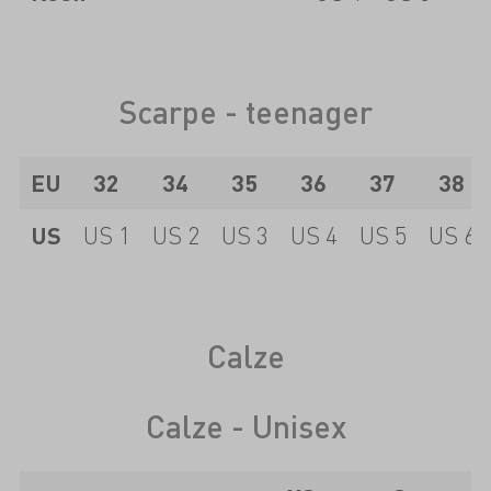
Scarpe - teenager
EU
32
34
35
36
37
38
US
US 1
US 2
US 3
US 4
US 5
US 6
Calze
Calze - Unisex