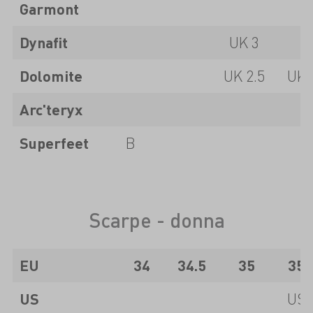
Garmont
Dynafit
UK 3
Dolomite
UK 2.5
UK 
Arc'teryx
Superfeet
B
Scarpe - donna
EU
34
34.5
35
35.
US
US 