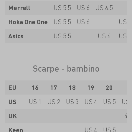
Merrell
US 5.5
US 6
US 6.5
Hoka One One
US 5.5
US 6
US 6
Asics
US 5.5
US 6
US 6
Scarpe - bambino
EU
16
17
18
19
20
2
US
US 1
US 2
US 3
US 4
US 5
US 
UK
4.
Keen
US 4
US 5