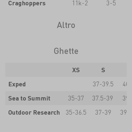
Craghoppers
11k-2
3-5
Altro
Ghette
XS
S
Exped
37-39.5
40-
Sea to Summit
35-37
37.5-39
39.
Outdoor Research
35-36.5
37-39
39.5