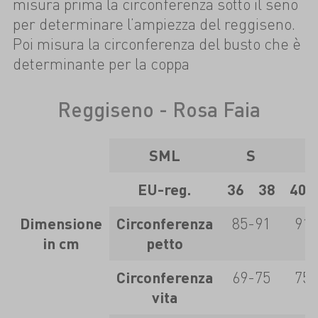
misura prima la circonferenza sotto il seno
per determinare l’ampiezza del reggiseno.
Poi misura la circonferenza del busto che è
determinante per la coppa
Reggiseno - Rosa Faia
SML
S
EU-reg.
36
38
40
Dimensione
Circonferenza
85-91
91-
in cm
petto
Circonferenza
69-75
75-
vita