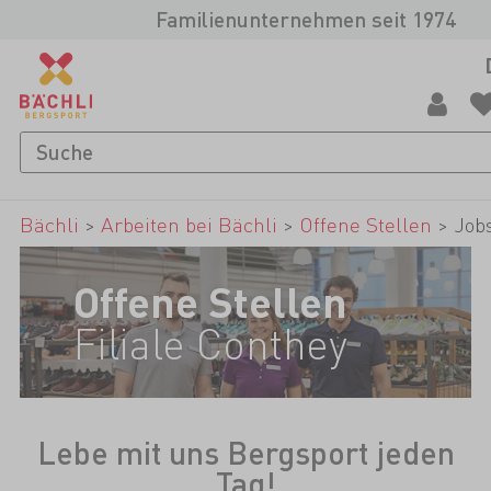
Familienunternehmen seit 1974
Bächli
>
Arbeiten bei Bächli
>
Offene Stellen
>
Jobs
Offene Stellen
Filiale Conthey
Lebe mit uns Bergsport jeden
Tag!