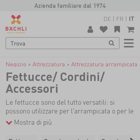
Azienda familiare dal 1974
DE
|
FR
|
IT
Negozio
>
Attrezzatura
>
Attrezzatura arrampicata
Fettucce/ Cordini/
Accessori
Le fettucce sono del tutto versatili: si
possono utilizzare per l'arrampicata o per le
vie ferrate come fettucce per soste e
Mostra di più
possono servire per allungare assicurazioni
intermedie mobili. Nel loro formato più