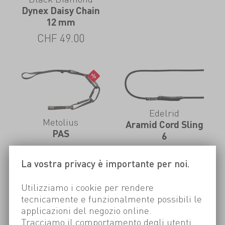
Dynex Daisy Chain
12 mm
CHF
49.00
Edelrid
Metolius
Aramid Cord Sling
PAS
6
CHF
16.00
CHF
48.00
La vostra privacy è importante per noi.
Utilizziamo i cookie per rendere
tecnicamente e funzionalmente possibili le
applicazioni del negozio online.
Rock Empire
Tracciamo il comportamento degli utenti