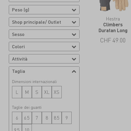
Peso (g)
Hestra
Shop principale/ Outlet
Climbers
Duratan Long
Sesso
CHF
49.00
Colori
Attività
Taglia
Dimensioni internazionali
L
M
S
XL
XS
Taglie dei guanti
6
6.5
7
8
8.5
9
9.5
10