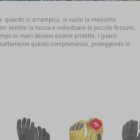
: quando si arrampica, si vuole la massima
er sentire la roccia e individuare le piccole fessure,
mpo le mani devono essere protette. I guanti
esattamente questo compromesso, proteggendo le
ario senza limitarle. Per garantire una protezione
le rocce ruvide e dai cavi d'acciaio affilati delle vie
 da via ferrata sono solitamente realizzati in fibra
rte o in pelle robusta, per offrire protezione solo