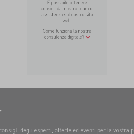
È possibile ottenere
consigli dal nostro team di
assistenza sul nostro sito
web.
Come funziona la nostra
consulenza digitale?
r
consigli degli esperti, offerte ed eventi per la vostra 