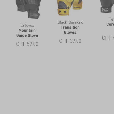
Pet
Black Diamond
Cor
Ortovox
Transition
Mountain
Gloves
Guide Glove
CHF
CHF
39.00
CHF
59.00