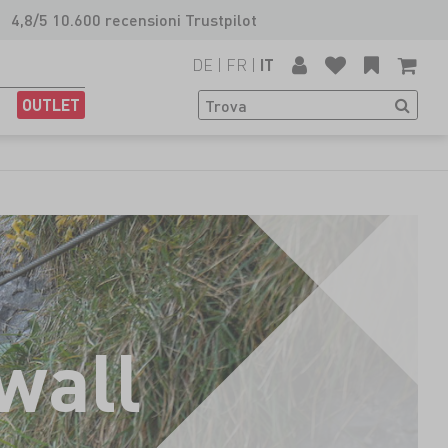
4,8/5 10.600 recensioni Trustpilot
DE
|
FR
|
IT
OUTLET
 wall