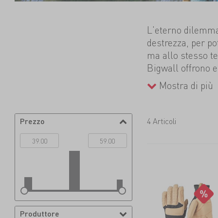
L'eterno dilemma
destrezza, per pot
ma allo stesso te
Bigwall offrono 
mani dove necess
Mostra di più
ottimale anche dal
ferrate, i modelli
sintetica extra-fo
Prezzo
4 Articoli
dove serve.
Produttore