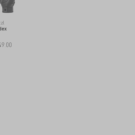
zl
dex
49.00