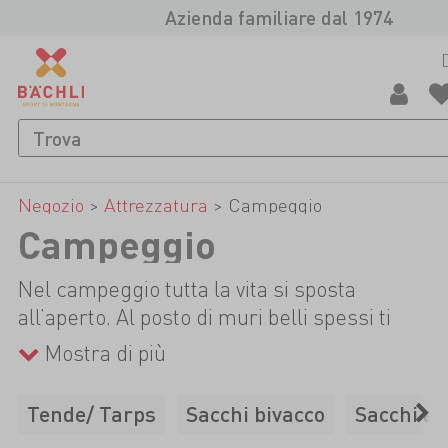
Azienda familiare dal 1974
Negozio
>
Attrezzatura
>
Campeggio
Campeggio
Nel campeggio tutta la vita si sposta
all’aperto. Al posto di muri belli spessi ti
protegge dagli agenti esterni solo la sottile
Mostra di più
parete della tenda, un semplice tarp oppure
un sacco da bivacco; per i fan del
Tende/ Tarps
Sacchi bivacco
Sacchi a 
campeggio tutto ciò è libertà allo stato puro.