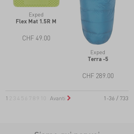
Exped
Flex Mat 1.5R M
CHF
49.00
Exped
Terra -5
CHF
289.00
1
2
3
4
5
6
7
8
9
10
Avanti
1-36 / 733