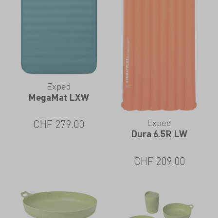
spedizioni, sia per le prossime ferie.
Exped
MegaMat LXW
Exped
CHF
279.00
Dura 6.5R LW
CHF
209.00