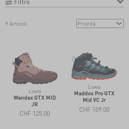
Filtro
viaggiare in sicurezza. Così i genitori
possono rilassarsi e lasciare che i loro figli
scoprano il mondo.
9 Articoli
Lowa
Lowa
Maddox Pro GTX
Wandax GTX MID
Mid VC Jr
JR
CHF
109.00
CHF
125.00