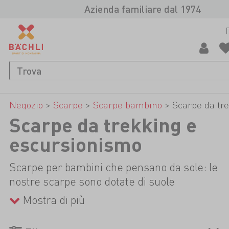
Azienda familiare dal 1974
Negozio
>
Scarpe
>
Scarpe bambino
>
Scarpe da tr
Scarpe da trekking e
escursionismo
Scarpe per bambini che pensano da sole: le
nostre scarpe sono dotate di suole
antiscivolo e pratici sistemi di allacciatura
Mostra di più
rapida, affinché i bambini possano
indossare le scarpe in modo autonomo e