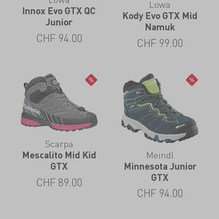
Lowa
Innox Evo GTX QC
Kody Evo GTX Mid
Junior
Namuk
CHF
94.00
CHF
99.00
Scarpa
Meindl
Mescalito Mid Kid
Minnesota Junior
GTX
GTX
CHF
89.00
CHF
94.00