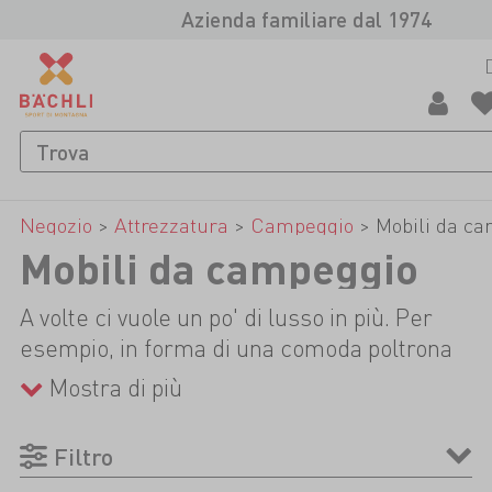
Azienda familiare dal 1974
Negozio
>
Attrezzatura
>
Campeggio
>
Mobili da c
Mobili da campeggio
A volte ci vuole un po' di lusso in più. Per
esempio, in forma di una comoda poltrona
da campeggio, sulla quale si può osservare
Mostra di più
il tramonto, con una birra fresca e un paio
di snack sul tavolino a fianco. Oppure
Filtro
prepari una cena a lume di candela su un