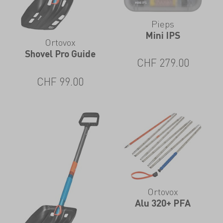
giusta preparazione e attrezzatura nulla
potrà più ostacolare le lunghe giornate
Pieps
Mini IPS
sulla neve profonda.
Ortovox
Shovel Pro Guide
CHF
279.00
CHF
99.00
Ortovox
Alu 320+ PFA