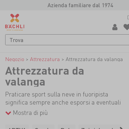
Azienda familiare dal 1974
Negozio
>
Attrezzatura
>
Attrezzatura da valanga
Attrezzatura da
valanga
Praticare sport sulla neve in fuoripista
significa sempre anche esporsi a eventuali
valanghe. Il primo passo per la prevenzione
Mostra di più
avviene già quando si pianifica l’escursione.
Grazie alle guide specializzate e alle carte