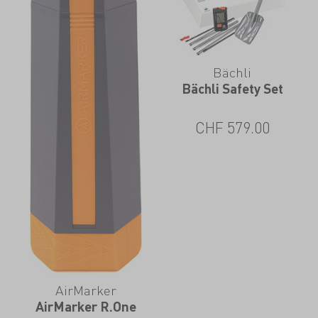
Bächli
Bächli Safety Set
CHF
579.00
AirMarker
AirMarker R.One