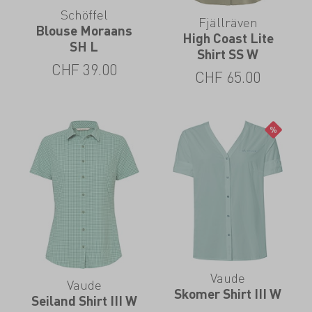
Schöffel
Fjällräven
Blouse Moraans
High Coast Lite
SH L
Shirt SS W
CHF
39.00
CHF
65.00
Vaude
Vaude
Skomer Shirt III W
Seiland Shirt III W