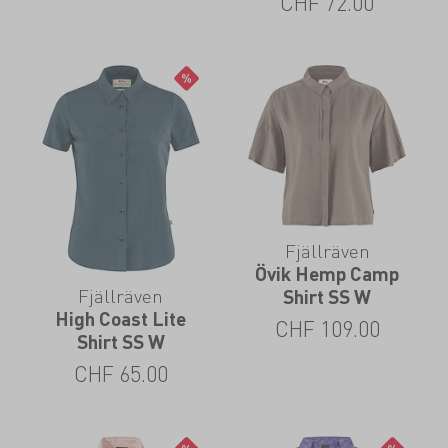
CHF
72.00
Fjällräven
Övik Hemp Camp
Fjällräven
Shirt SS W
High Coast Lite
CHF
109.00
Shirt SS W
CHF
65.00