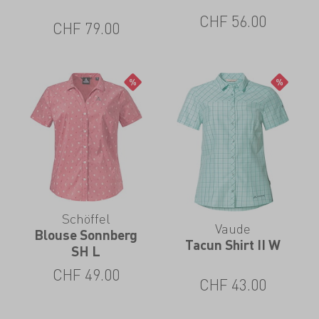
CHF
56.00
CHF
79.00
Schöffel
Vaude
Blouse Sonnberg
Tacun Shirt II W
SH L
CHF
49.00
CHF
43.00