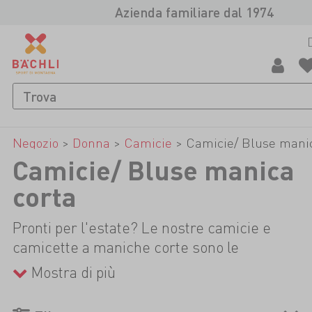
Azienda familiare dal 1974
Negozio
>
Donna
>
Camicie
>
Camicie/ Bluse manic
Camicie/ Bluse manica
corta
Pronti per l'estate? Le nostre camicie e
camicette a maniche corte sono le
compagne perfette per le tue avventure
Mostra di più
all'aria aperta. Leggero, traspirante e ad
asciugatura rapida: così rimarrai