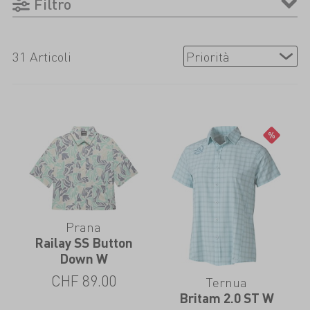
Filtro
piacevolmente fresco anche nelle giornate
più calde.
31 Articoli
Prana
Railay SS Button
Down W
CHF
89.00
Ternua
Britam 2.0 ST W