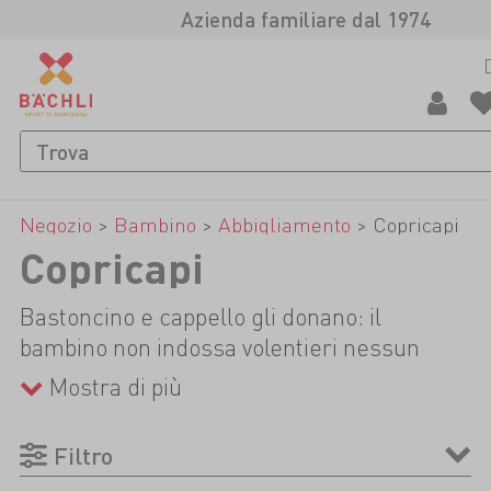
Azienda familiare dal 1974
Negozio
>
Bambino
>
Abbigliamento
>
Copricapi
Copricapi
Bastoncino e cappello gli donano: il
bambino non indossa volentieri nessun
cappello da sole funzionale con materiale
Mostra di più
ad asciugatura rapida e protezione UV
aggiuntiva e nemmeno un berretto caldo e
Filtro
morbido. Tuttavia, sa bene che con le