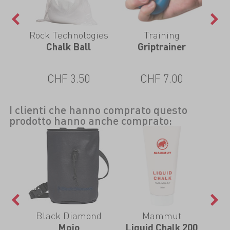
Rock Technologies
Training
Chalk Ball
Griptrainer
CHF 3.50
CHF 7.00
I clienti che hanno comprato questo
prodotto hanno anche comprato:
Black Diamond
Mammut
Mojo
Liquid Chalk 200
S