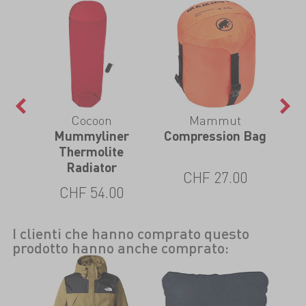
Cocoon
Mammut
ith
Mummyliner
Compression Bag
Tra
Thermolite
Radiator
CHF 27.00
CHF 54.00
I clienti che hanno comprato questo
prodotto hanno anche comprato: