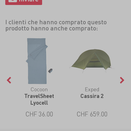
I clienti che hanno comprato questo
prodotto hanno anche comprato:
Cocoon
Exped
low
TravelSheet
Cassira 2
Dr
Lyocell
CHF 36.00
CHF 659.00