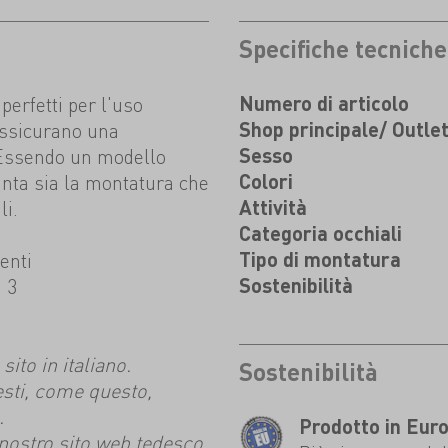
Specifiche tecniche
perfetti per l'uso
Numero di articolo
 assicurano una
Shop principale/ Outle
. Essendo un modello
Sesso
anta sia la montatura che
Colori
li.
Attività
Categoria occhiali
enti
Tipo di montatura
 3
Sostenibilità
ito in italiano.
Sostenibilità
esti, come questo,
.
Prodotto in Eur
l nostro sito web tedesco