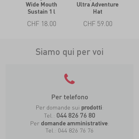
Wide Mouth
Ultra Adventure
A
vo
Sustain 1 l
Hat
H
0
CHF 18.00
CHF 59.00
Siamo qui per voi
Per telefono
Per domande sui
:
prodotti
044 826 76 80
Tel.:
Per
:
domande amministrative
Tel.:
044 826 76 76