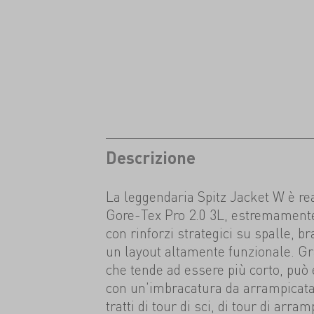
Descrizione
La leggendaria Spitz Jacket W è rea
Gore-Tex Pro 2.0 3L, estremamente
con rinforzi strategici su spalle, br
un layout altamente funzionale. Gra
che tende ad essere più corto, può
con un'imbracatura da arrampicata 
tratti di tour di sci, di tour di arra