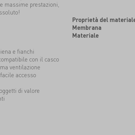
le massime prestazioni,
assoluto!
Proprietà del material
Membrana
Materiale
iena e fianchi
compatibile con il casco
ima ventilazione
 facile accesso
oggetti di valore
ti