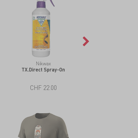
Nikwax
Nikwax
TX.Direct Spray-On
Aktions-DuoPack
CHF 22.00
CHF 24.00