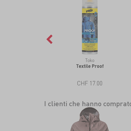
Fibertec
Toko
ile Guard Pro Wash-In
Textile Proof
CHF 20.00
CHF 17.00
I clienti che hanno compra