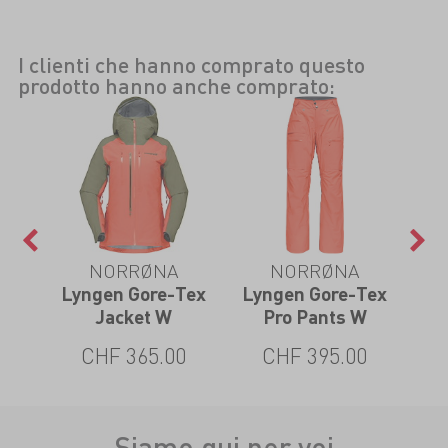
I clienti che hanno comprato questo
prodotto hanno anche comprato:
NORRØNA
NORRØNA
Tex
Lyngen Gore-Tex
Lyngen Gore-Tex
Lo
Jacket W
Pro Pants W
0
CHF 365.00
CHF 395.00
Siamo qui per voi