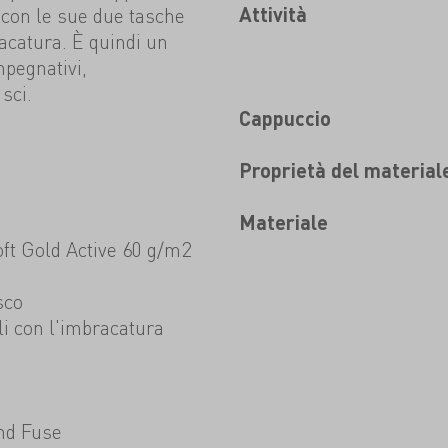
 con le sue due tasche
Attività
acatura. È quindi un
mpegnativi,
sci.
Cappuccio
Proprietà del material
Materiale
oft Gold Active 60 g/m2
sco
li con l'imbracatura
nd Fuse