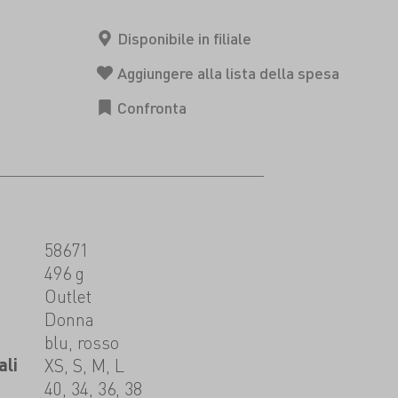
58671
496 g
t
Outlet
Donna
blu, rosso
ali
XS, S, M, L
40, 34, 36, 38