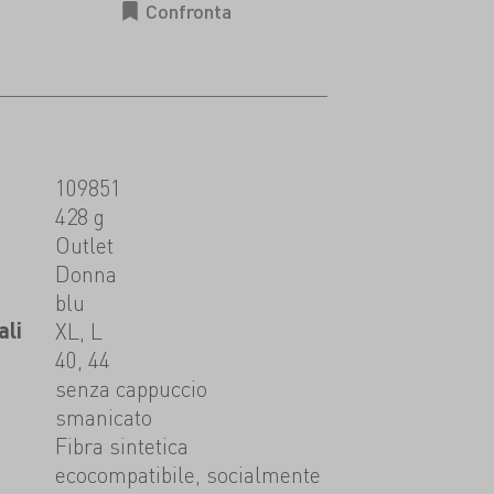
109851
428 g
t
Outlet
Donna
blu
ali
XL, L
40, 44
senza cappuccio
smanicato
Fibra sintetica
ecocompatibile, socialmente