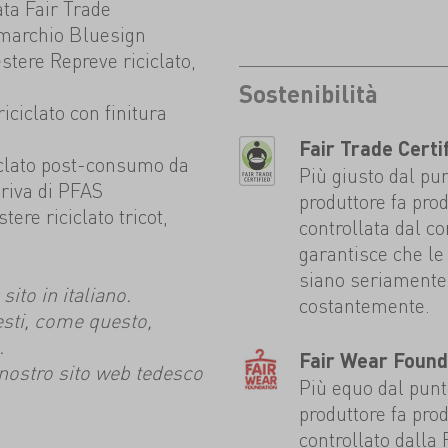
ata Fair Trade
l marchio Bluesign
stere Repreve riciclato,
Sostenibilità
iciclato con finitura
Fair Trade Certi
iclato post-consumo da
Più giusto dal pun
priva di PFAS
produttore fa prod
ere riciclato tricot,
controllata dal c
garantisce che le 
siano seriamente 
ito in italiano.
costantemente.
esti, come questo,
.
Fair Wear Found
l nostro sito web tedesco
Più equo dal punto
produttore fa prod
controllato dalla