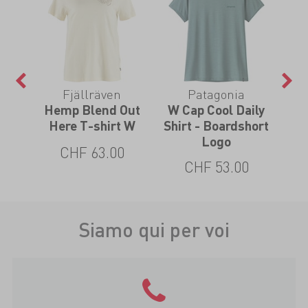
Fjällräven
Patagonia
ve
Hemp Blend Out
W Cap Cool Daily
W 
 W
Here T-shirt W
Shirt - Boardshort
Shi
Logo
CHF 63.00
CHF 53.00
Siamo qui per voi