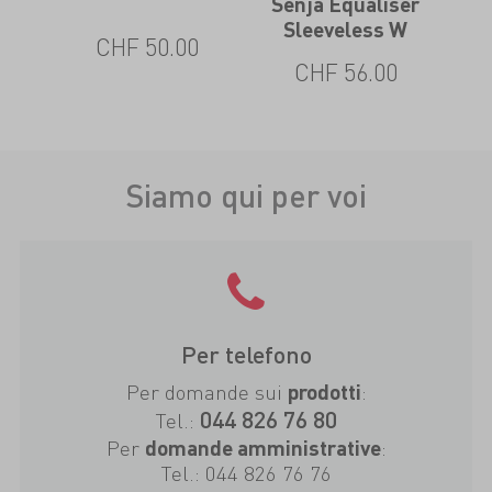
Senja Equaliser
Hi
ved
Sleeveless W
CHF 50.00
CHF 56.00
0
Siamo qui per voi
Per telefono
Per domande sui
:
prodotti
044 826 76 80
Tel.:
Per
:
domande amministrative
Tel.:
044 826 76 76