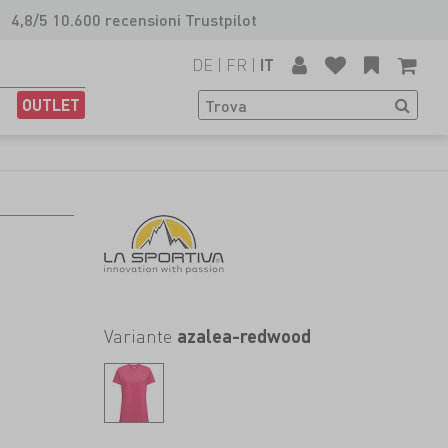
4,8/5 10.600 recensioni Trustpilot
DE
|
FR
|
IT
OUTLET
Variante
azalea-redwood