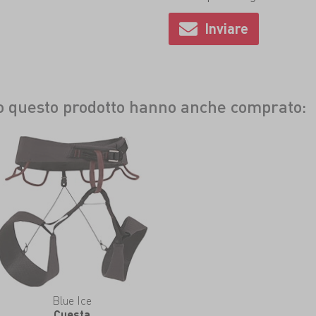
to questo prodotto hanno anche comprato:
Blue Ice
Cuesta