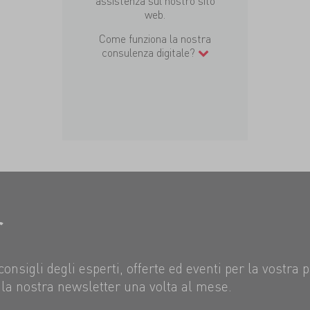
assistenza sul nostro sito
web.
Come funziona la nostra
consulenza digitale?
r
consigli degli esperti, offerte ed eventi per la vostra 
la nostra newsletter una volta al mese.