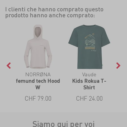
I clienti che hanno comprato questo
prodotto hanno anche comprato:
NORRØNA
Vaude
rt
femund tech Hood
Kids Rokua T-
h
W
Shirt
Cli
CHF 79.00
CHF 24.00
Siamo qui per voi