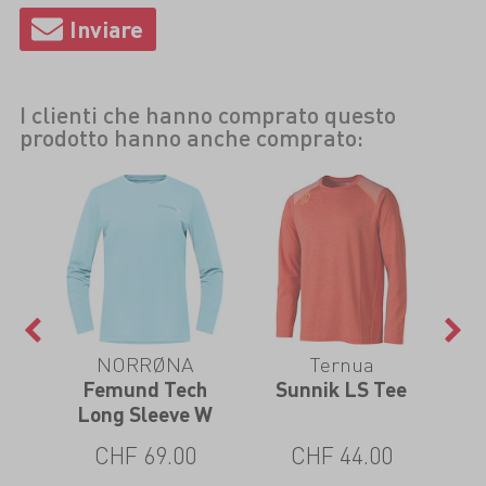
I clienti che hanno comprato questo
prodotto hanno anche comprato:
NORRØNA
Ternua
aily
Femund Tech
Sunnik LS Tee
Crag
Long Sleeve W
Ho
CHF 69.00
CHF 44.00