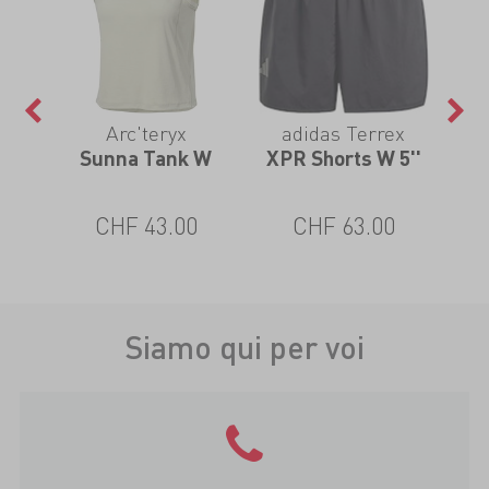
Arc'teryx
adidas Terrex
W
Sunna Tank W
XPR Shorts W 5''
W
Dai
0
CHF 43.00
CHF 63.00
Siamo qui per voi