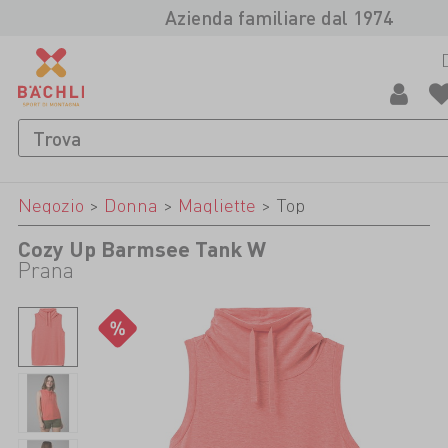
Azienda familiare dal 1974
Negozio
>
Donna
>
Magliette
>
Top
Cozy Up Barmsee Tank W
Prana