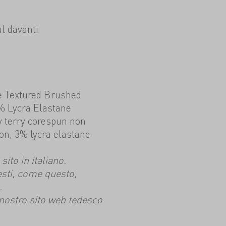
ul davanti
ce Textured Brushed
% Lycra Elastane
by terry corespun non
on, 3% lycra elastane
ito in italiano.
esti, come questo,
.
l nostro sito web tedesco