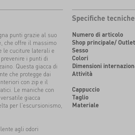
Specifiche tecniche
na punti grazie al suo
Numero di articolo
, che offre il massimo
Shop principale/ Outle
le cuciture laterali e
Sesso
prevenire i punti di
Colori
 zaino. Questa giacca di
Dimensioni internazion
nte che protegge dai
Attività
teriori con zip e il
ratici. Le maniche con
Cappuccio
 versatile giacca
Taglio
elta per l'escursionismo,
Materiale
lente agli odori