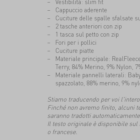
Vestibilità: slim fit
Cappuccio aderente
Cuciture delle spalle sfalsate s
2 tasche anteriori con zip
1 tasca sul petto con zip
Fori per i pollici
Cuciture piatte
Materiale principale: RealFlee
Terry, 84% Merino, 9% Nylon, 7
Materiale pannelli laterali: Ba
spazzolato, 88% merino, 9% nyl
Stiamo traducendo per voi l'intero s
Finché non avremo finito, alcuni t
saranno tradotti automaticamente
Il testo originale è disponibile su
o francese.