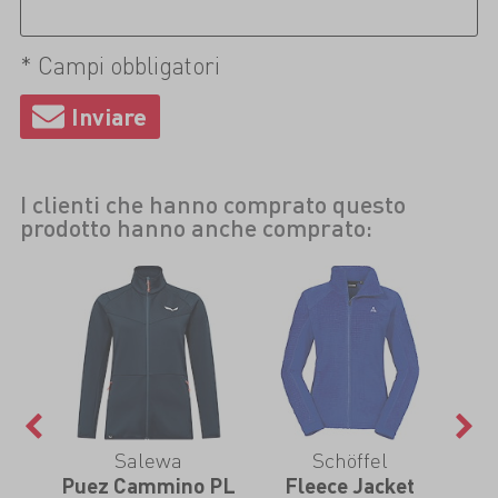
* Campi obbligatori
I clienti che hanno comprato questo
prodotto hanno anche comprato:
Salewa
Schöffel
Puez Cammino PL
Fleece Jacket
T