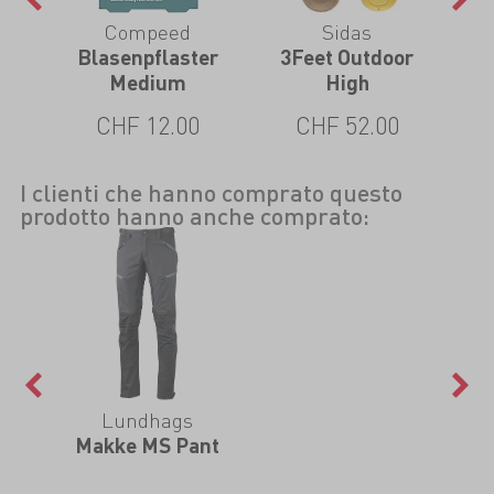
Compeed
Sidas
e
Blasenpflaster
3Feet Outdoor
3Fe
Medium
High
CHF 12.00
CHF 52.00
I clienti che hanno comprato questo
prodotto hanno anche comprato:
Lundhags
Makke MS Pant