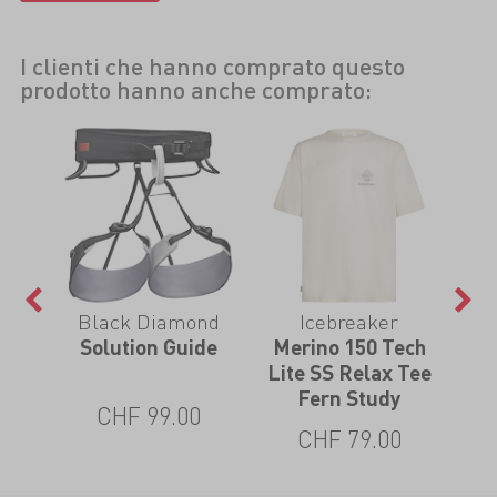
I clienti che hanno comprato questo
prodotto hanno anche comprato:
Black Diamond
Icebreaker
ly
Solution Guide
Merino 150 Tech
L/S
line
Lite SS Relax Tee
Shi
Fern Study
CHF 99.00
CHF 79.00