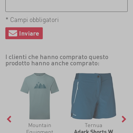
* Campi obbligatori
I clienti che hanno comprato questo
prodotto hanno anche comprato:
Mountain
Ternua
Equipment
T-
Adark Shorts W
Al