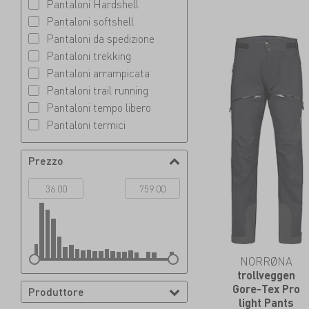
Pantaloni Hardshell
Pantaloni softshell
Pantaloni da spedizione
Pantaloni trekking
Pantaloni arrampicata
Pantaloni trail running
Pantaloni tempo libero
Pantaloni termici
Pantaloncini da arrampicata
Pantaloncini da trail running
Prezzo
Pantaloncini da trekking
Pantaloncini tempo libero
NORRØNA
trollveggen
Gore-Tex Pro
Produttore
light Pants