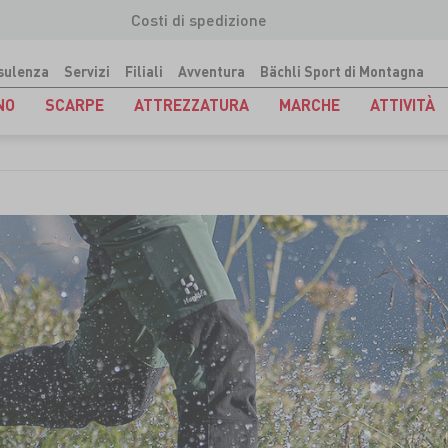
Costi di spedizione
sulenza
Servizi
Filiali
Avventura
Bächli Sport di Montagna
NO
SCARPE
ATTREZZATURA
MARCHE
ATTIVITÀ