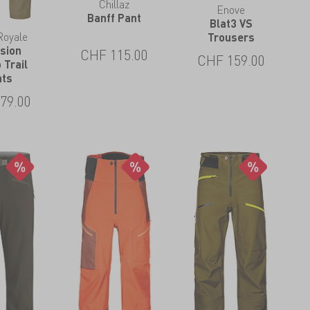
Chillaz
Enove
Banff Pant
Blat3 VS
Royale
Trousers
rsion
CHF
115.00
CHF
159.00
 Trail
nts
79.00