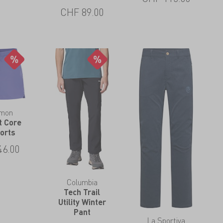
CHF
89.00
omon
t Core
horts
46.00
Columbia
Tech Trail
Utility Winter
Pant
La Sportiva