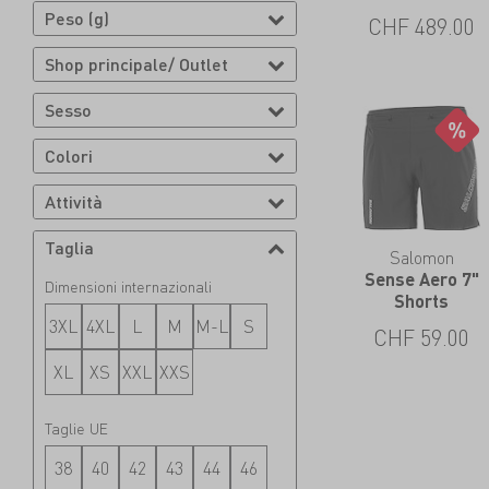
Peso (g)
CHF
489.00
Shop principale/ Outlet
Sesso
Colori
Attività
Taglia
Salomon
Sense Aero 7"
Dimensioni internazionali
Shorts
3XL
4XL
L
M
M-L
S
CHF
59.00
XL
XS
XXL
XXS
Taglie UE
38
40
42
43
44
46