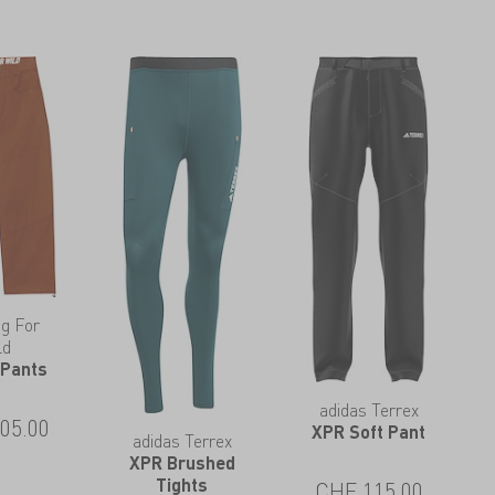
g For
ld
 Pants
adidas Terrex
05.00
XPR Soft Pant
adidas Terrex
XPR Brushed
Tights
CHF
115.00