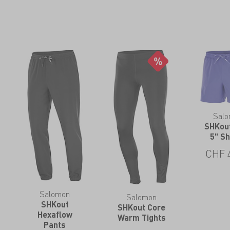
Sal
SHKou
5" S
CHF
Salomon
Salomon
SHKout
SHKout Core
Hexaflow
Warm Tights
Pants