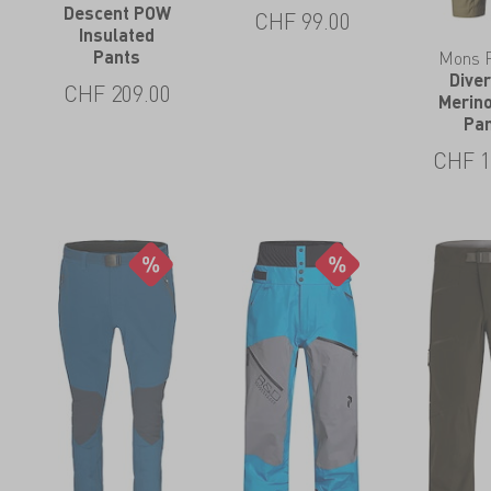
Descent POW
CHF
99.00
Insulated
Pants
Mons 
Dive
CHF
209.00
Merino
Pa
CHF
1