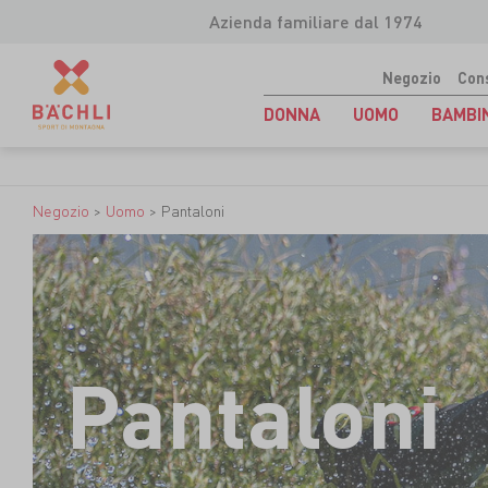
Azienda familiare dal 1974
Negozio
Con
DONNA
UOMO
BAMBI
Negozio
>
Uomo
>
Pantaloni
Pantaloni