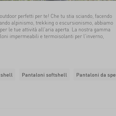
 outdoor perfetti per te! Che tu stia sciando, facendo
icando alpinismo, trekking o escursionismo, abbiamo
 per le tue attività all'aria aperta. La nostra gamma
oni impermeabili e termoisolanti per l'inverno,
sistenti all'abrasione e che favoriscono i
estate. Offriamo anche un'ampia scelta di pantaloni
ail running, il bouldering e l'arrampicata. Scopri
 ideali per te e inizia la tua prossima avventura
dshell
Pantaloni softshell
Pantaloni da spe