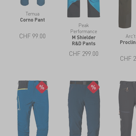
Ternua
Corno Pant
Peak
Performance
CHF
99.00
Arc't
M Shielder
Procli
R&D Pants
CHF
299.00
CHF
2