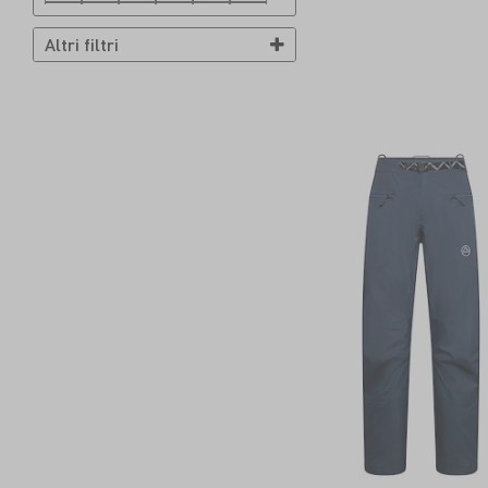
47
48
48.5
49
49.5
50
Altri filtri
50.0
51
52
53
54
56
58