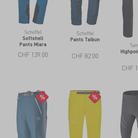
Schöffel
Schöffel
Softshell
Pants Taibun
Pants Miara
Ter
Highpoi
CHF
139.00
CHF
82.00
CHF
1