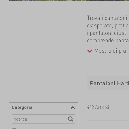
Trova i pantaloni
ciaspolate, prat
i pantaloni giusti
comprende pantal
nonché modelli re
Mostra di più
movimenti per l'
da uomo per il tr
subito i pantaloni
all'aria aperta!
Pantaloni Har
Categoria
442 Articoli