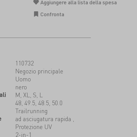
110732
t
Negozio principale
Uomo
nero
ali
M, XL, S, L
48, 49.5, 48.5, 50.0
Trailrunning
e
ad asciugatura rapida ,
Protezione UV
2-in-1