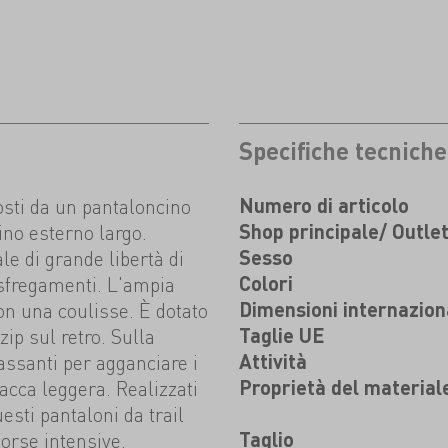
Specifiche tecniche
sti da un pantaloncino
Numero di articolo
ino esterno largo.
Shop principale/ Outle
e di grande libertà di
Sesso
sfregamenti. L'ampia
Colori
con una coulisse. È dotato
Dimensioni internazion
zip sul retro. Sulla
Taglie UE
ssanti per agganciare i
Attività
acca leggera. Realizzati
Proprietà del material
uesti pantaloni da trail
corse intensive.
Taglio