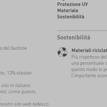
Protezione UV
Materiale
Sostenibilità
Sostenibilità
io del bastone
Materiali riciclat
Più rispettoso de
una percentuale sig
questo modo si p
ato, 12% elastan
l'importante econ
ito in italiano.
esti, come questo,
.
l nostro sito web tedesco