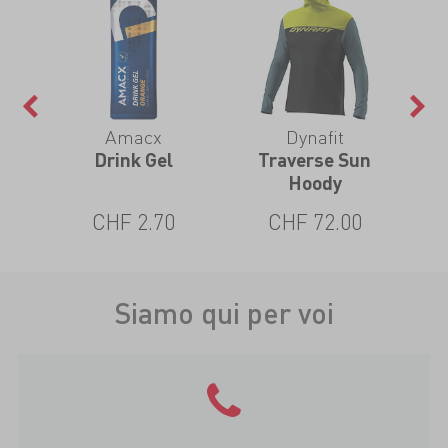
Amacx
Dynafit
in1
Drink Gel
Traverse Sun
T
Hoody
CHF 2.70
CHF 72.00
Siamo qui per voi