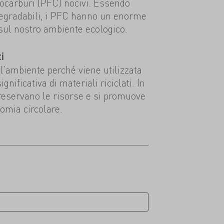
rocarburi (PFC) nocivi. Essendo
degradabili, i PFC hanno un enorme
sul nostro ambiente ecologico.
i
ll'ambiente perché viene utilizzata
nificativa di materiali riciclati. In
reservano le risorse e si promuove
omia circolare.