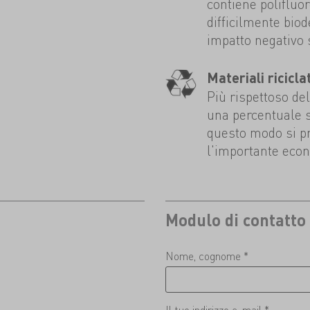
contiene polifluo
difficilmente bio
impatto negativo 
Materiali riciclat
Più rispettoso de
una percentuale sig
questo modo si p
l'importante econ
Modulo di contatto
Nome, cognome *
Il tuo indirizzo e-mail *