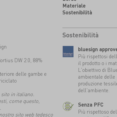
Materiale
Sostenibilità
Sostenibilità
ign
bluesign approv
Più rispettosi del
 Fortius DW 2.0, 88%
il prodotto o i mat
L'obiettivo di Blu
steriore delle gambe e
ambientale delle
iciclato
produzione tessil
dell'ambiente.
ito in italiano.
esti, come questo,
Senza PFC
.
Più rispettoso de
l nostro sito web tedesco