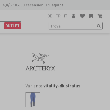
4,8/5 10.600 recensioni Trustpilot
DE
|
FR
|
IT
OUTLET
Variante
vitality-dk stratus