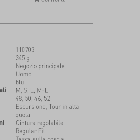
110703
345 g
t
Negozio principale
Uomo
blu
ali
M, S, L, M-L
48, 50, 46, 52
Escursione, Tour in alta
quota
ni
Cintura regolabile
Regular Fit
Tasca sulla coscia