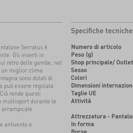
Specifiche tecniche
pantalone Serratus è
Numero di articolo
te. Gli inserti in
Peso (g)
ul retro delle gambe, nel
Shop principale/ Outle
o un miglior clima
Sesso
ontagna sono dotati di
Colori
ta può essere regolata
Dimensioni internazion
. Ciò rende questi
Taglie UE
o multisport durante le
Attività
e arrampicate.
Attrezzatura - Pantalo
e antivento e
In forma
Borse