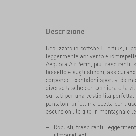
Descrizione
Realizzato in softshell Fortius, il 
leggermente antivento e idrorepellen
Aequora AirPerm, più traspiranti, s
tassello e sugli stinchi, assicuran
corporeo. I pantaloni sportivi da m
diverse tasche con cerniera e la vi
sui lati per una vestibilità perfetta
pantaloni un'ottima scelta per l'us
escursioni, le gite in montagna e l
Robusti, traspiranti, leggerment
idrorepellenti