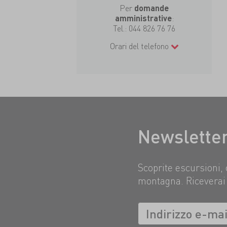
Per
domande
:
amministrative
Tel.:
044 826 76 76
Orari del telefono
Newslette
Scoprite escursioni, 
montagna. Riceverai 