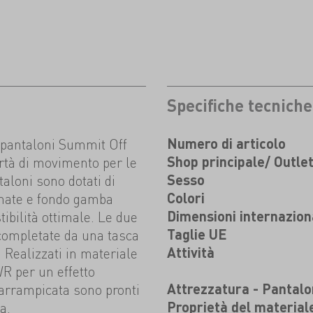
Specifiche tecniche
 i pantaloni Summit Off
Numero di articolo
rtà di movimento per le
Shop principale/ Outle
ntaloni sono dotati di
Sesso
rmate e fondo gamba
Colori
ibilità ottimale. Le due
Dimensioni internazion
completate da una tasca
Taglie UE
. Realizzati in materiale
Attività
R per un effetto
 arrampicata sono pronti
Attrezzatura - Pantalo
a.
Proprietà del material