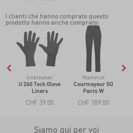
I clienti che hanno comprato questo
prodotto hanno anche comprato:
Icebreaker
Mammut
S
U 260 Tech Glove
Courmayeur SO
A
ts W
Liners
Pants W
0
CHF 39.00
CHF 189.00
Siamo qui per voi