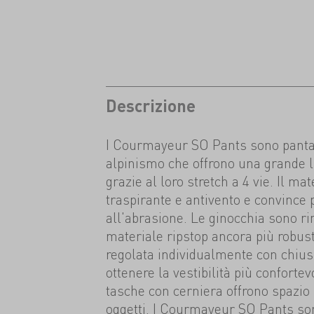
Descrizione
I Courmayeur SO Pants sono pantal
alpinismo che offrono una grande 
grazie al loro stretch a 4 vie. Il ma
traspirante e antivento e convince 
all'abrasione. Le ginocchia sono ri
materiale ripstop ancora più robust
regolata individualmente con chiusu
ottenere la vestibilità più conforte
tasche con cerniera offrono spazio per
oggetti. I Courmayeur SO Pants son