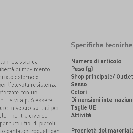
Specifiche tecniche
oni classici da
Numero di articolo
libertà di movimento
Peso (g)
teriale esterno è
Shop principale/ Outle
per l'elevata resistenza
Sesso
nforzate con un
Colori
o. La vita può essere
Dimensioni internazion
re in velcro sui lati per
Taglie UE
vole, mentre diverse
Attività
 tutti i tipi di piccoli
o pantaloni robusti per i
Proprietà del material