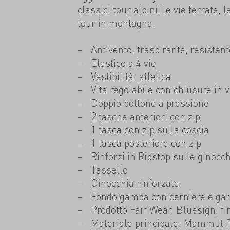
classici tour alpini, le vie ferrate, 
tour in montagna.
Antivento, traspirante, resisten
Elastico a 4 vie
Vestibilità: atletica
Vita regolabile con chiusure in v
Doppio bottone a pressione
2 tasche anteriori con zip
1 tasca con zip sulla coscia
1 tasca posteriore con zip
Rinforzi in Ripstop sulle ginocc
Tassello
Ginocchia rinforzate
Fondo gamba con cerniere e ganc
Prodotto Fair Wear, Bluesign, f
Materiale principale: Mammut F