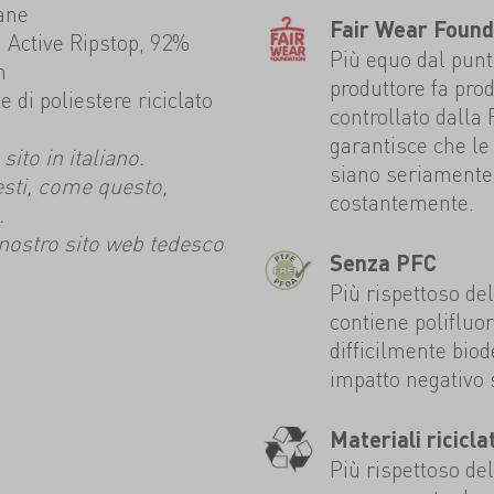
ane
Fair Wear Found
Active Ripstop, 92%
Più equo dal punto
n
produttore fa prod
 di poliestere riciclato
controllato dalla
garantisce che le 
ito in italiano.
siano seriamente 
esti, come questo,
costantemente.
.
l nostro sito web tedesco
Senza PFC
Più rispettoso de
contiene polifluo
difficilmente bio
impatto negativo 
Materiali riciclat
Più rispettoso de