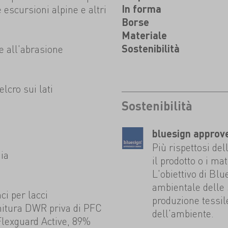
le escursioni alpine e altri
In forma
Borse
Materiale
te all'abrasione
Sostenibilità
elcro sui lati
Sostenibilità
bluesign approv
Più rispettosi del
hia
il prodotto o i mat
L'obiettivo di Blu
ambientale delle
i per lacci
produzione tessil
initura DWR priva di PFC
dell'ambiente.
lexguard Active, 89%