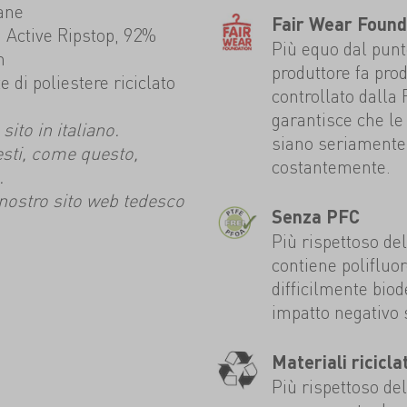
ane
Fair Wear Found
Active Ripstop, 92%
Più equo dal punto
n
produttore fa prod
 di poliestere riciclato
controllato dalla
garantisce che le 
ito in italiano.
siano seriamente 
esti, come questo,
costantemente.
.
l nostro sito web tedesco
Senza PFC
Più rispettoso de
contiene polifluo
difficilmente bio
impatto negativo 
Materiali riciclat
Più rispettoso de