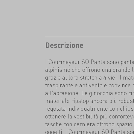
Descrizione
I Courmayeur SO Pants sono pantal
alpinismo che offrono una grande 
grazie al loro stretch a 4 vie. Il ma
traspirante e antivento e convince 
all'abrasione. Le ginocchia sono ri
materiale ripstop ancora più robust
regolata individualmente con chiusu
ottenere la vestibilità più conforte
tasche con cerniera offrono spazio per
oggetti. I Courmayeur SO Pants son