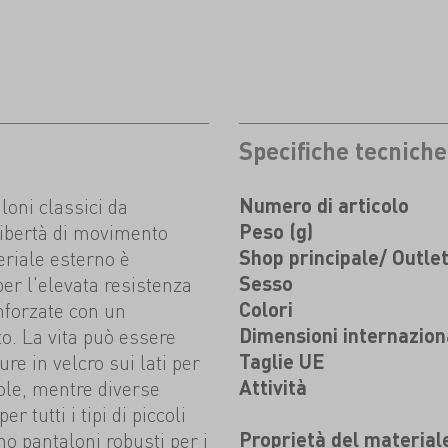
Specifiche tecniche
oni classici da
Numero di articolo
libertà di movimento
Peso (g)
teriale esterno è
Shop principale/ Outle
per l'elevata resistenza
Sesso
nforzate con un
Colori
o. La vita può essere
Dimensioni internazion
re in velcro sui lati per
Taglie UE
vole, mentre diverse
Attività
 tutti i tipi di piccoli
o pantaloni robusti per i
Proprietà del material