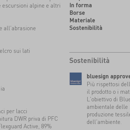
le escursioni alpine e altri
In forma
Borse
Materiale
te all'abrasione
Sostenibilità
elcro sui lati
Sostenibilità
bluesign approv
Più rispettosi del
hia
il prodotto o i mat
L'obiettivo di Blu
ambientale delle
i per lacci
produzione tessil
initura DWR priva di PFC
dell'ambiente.
lexguard Active, 89%