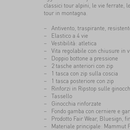
classici tour alpini, le vie ferrate, 
tour in montagna.
Antivento, traspirante, resisten
Elastico a 4 vie
Vestibilità: atletica
Vita regolabile con chiusure in v
Doppio bottone a pressione
2 tasche anteriori con zip
1 tasca con zip sulla coscia
1 tasca posteriore con zip
Rinforzi in Ripstop sulle ginocc
Tassello
Ginocchia rinforzate
Fondo gamba con cerniere e ganc
Prodotto Fair Wear, Bluesign, f
Materiale principale: Mammut F