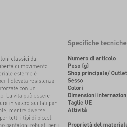
Specifiche tecniche
oni classici da
Numero di articolo
libertà di movimento
Peso (g)
teriale esterno è
Shop principale/ Outle
per l'elevata resistenza
Sesso
nforzate con un
Colori
o. La vita può essere
Dimensioni internazion
re in velcro sui lati per
Taglie UE
vole, mentre diverse
Attività
 tutti i tipi di piccoli
o pantaloni robusti per i
Proprietà del material