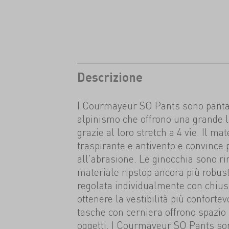
Descrizione
I Courmayeur SO Pants sono pantal
alpinismo che offrono una grande 
grazie al loro stretch a 4 vie. Il ma
traspirante e antivento e convince 
all'abrasione. Le ginocchia sono ri
materiale ripstop ancora più robust
regolata individualmente con chiusu
ottenere la vestibilità più conforte
tasche con cerniera offrono spazio per
oggetti. I Courmayeur SO Pants son