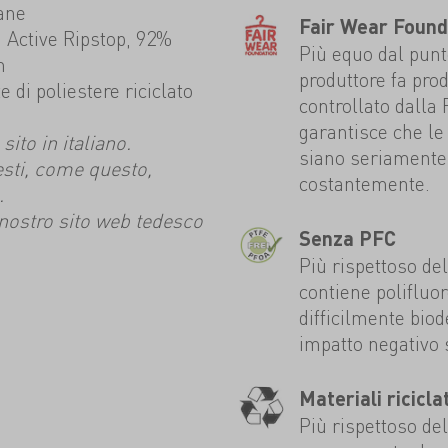
ane
Fair Wear Found
Active Ripstop, 92%
Più equo dal punto
n
produttore fa prod
 di poliestere riciclato
controllato dalla
garantisce che le 
ito in italiano.
siano seriamente 
esti, come questo,
costantemente.
.
l nostro sito web tedesco
Senza PFC
Più rispettoso de
contiene polifluo
difficilmente bio
impatto negativo 
Materiali riciclat
Più rispettoso de