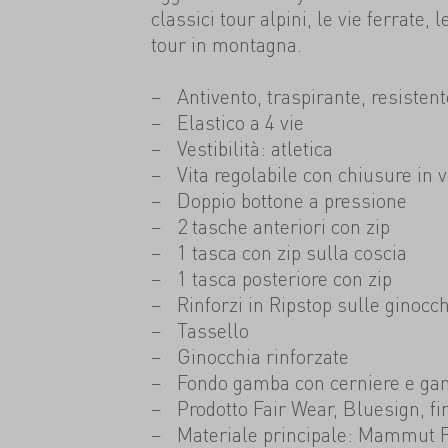
classici tour alpini, le vie ferrate, 
tour in montagna.
Antivento, traspirante, resisten
Elastico a 4 vie
Vestibilità: atletica
Vita regolabile con chiusure in v
Doppio bottone a pressione
2 tasche anteriori con zip
1 tasca con zip sulla coscia
1 tasca posteriore con zip
Rinforzi in Ripstop sulle ginocc
Tassello
Ginocchia rinforzate
Fondo gamba con cerniere e ganc
Prodotto Fair Wear, Bluesign, f
Materiale principale: Mammut F