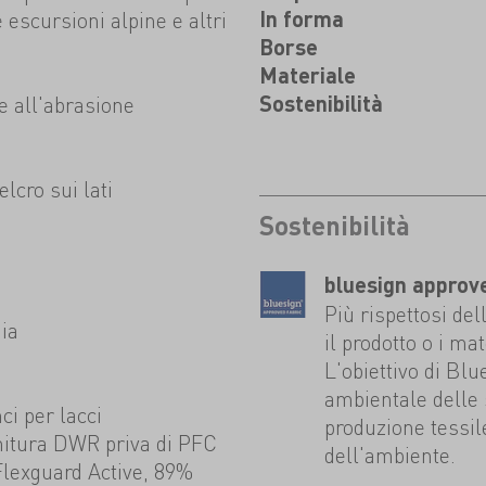
le escursioni alpine e altri
In forma
Borse
Materiale
te all'abrasione
Sostenibilità
elcro sui lati
Sostenibilità
bluesign approv
Più rispettosi del
hia
il prodotto o i mat
L'obiettivo di Blu
ambientale delle
i per lacci
produzione tessil
initura DWR priva di PFC
dell'ambiente.
lexguard Active, 89%