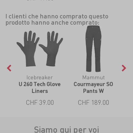
I clienti che hanno comprato questo
prodotto hanno anche comprato:
Icebreaker
Mammut
S
U 260 Tech Glove
Courmayeur SO
A
ts W
Liners
Pants W
0
CHF 39.00
CHF 189.00
Siamo qui per voi