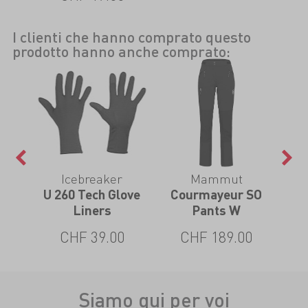
I clienti che hanno comprato questo
prodotto hanno anche comprato:
Icebreaker
Mammut
S
U 260 Tech Glove
Courmayeur SO
A
ts W
Liners
Pants W
0
CHF 39.00
CHF 189.00
Siamo qui per voi