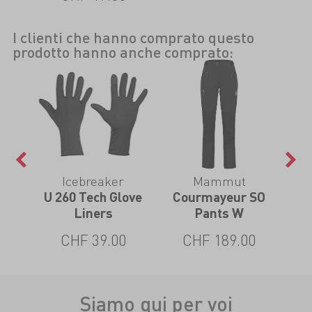
I clienti che hanno comprato questo
prodotto hanno anche comprato:
Icebreaker
Mammut
S
U 260 Tech Glove
Courmayeur SO
A
ts W
Liners
Pants W
0
CHF 39.00
CHF 189.00
Siamo qui per voi