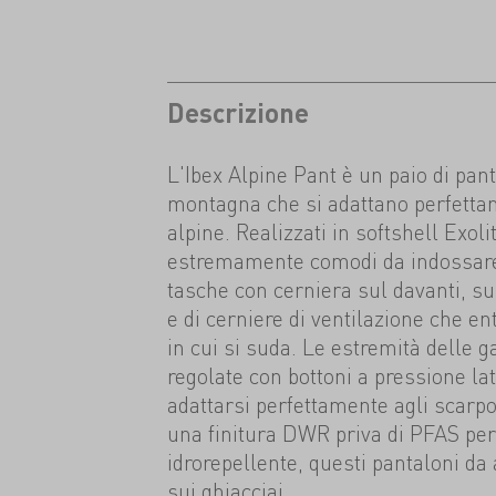
Descrizione
L'Ibex Alpine Pant è un paio di pant
montagna che si adattano perfetta
alpine. Realizzati in softshell Exol
estremamente comodi da indossare.
tasche con cerniera sul davanti, su
e di cerniere di ventilazione che en
in cui si suda. Le estremità delle
regolate con bottoni a pressione la
adattarsi perfettamente agli scar
una finitura DWR priva di PFAS per
idrorepellente, questi pantaloni da
sui ghiacciai.