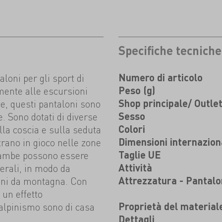
Specifiche tecniche
aloni per gli sport di
Numero di articolo
mente alle escursioni
Peso (g)
ite, questi pantaloni sono
Shop principale/ Outle
 Sono dotati di diverse
Sesso
lla coscia e sulla seduta
Colori
trano in gioco nelle zone
Dimensioni internazion
 gambe possono essere
Taglie UE
terali, in modo da
Attività
poni da montagna. Con
Attrezzatura - Pantalo
 un effetto
 alpinismo sono di casa
Proprietà del material
Dettagli