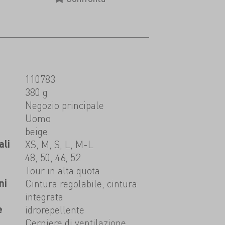
110783
380 g
t
Negozio principale
Uomo
beige
ali
XS, M, S, L, M-L
48, 50, 46, 52
Tour in alta quota
ni
Cintura regolabile, cintura
integrata
e
idrorepellente
Cerniere di ventilazione