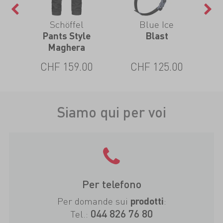
Schöffel
Blue Ice
t
Pants Style
Blast
Mo
Maghera
CHF 159.00
CHF 125.00
Siamo qui per voi
Per telefono
Per domande sui
:
prodotti
044 826 76 80
Tel.: