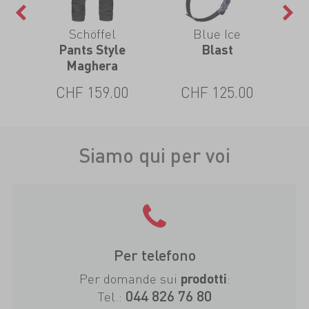
Schöffel
Blue Ice
t
Pants Style
Blast
Mo
Maghera
CHF 159.00
CHF 125.00
Siamo qui per voi
Per telefono
Per domande sui
:
prodotti
044 826 76 80
Tel.: