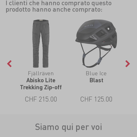
I clienti che hanno comprato questo
prodotto hanno anche comprato:
Fjällräven
Blue Ice
nt
Abisko Lite
Blast
Trekking Zip-off
0
CHF 215.00
CHF 125.00
Siamo qui per voi