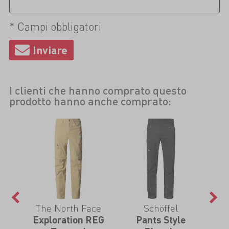
* Campi obbligatori
I clienti che hanno comprato questo
prodotto hanno anche comprato:
The North Face
Schöffel
 Off
Exploration REG
Pants Style
G