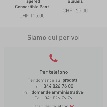
Tapered
Blaueis
Convertible Pant
0
CHF 125.00
CHF 115.00
Siamo qui per voi
Per telefono
Per domande sui
:
prodotti
044 826 76 80
Tel.:
Per
:
domande amministrative
Tel.:
044 826 76 76
Orari del telefono