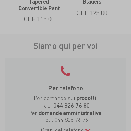
Tapered
Blaueis
Convertible Pant
0
CHF 125.00
CHF 115.00
Siamo qui per voi
Per telefono
Per domande sui
:
prodotti
044 826 76 80
Tel.:
Per
:
domande amministrative
Tel.:
044 826 76 76
Orari del telefono