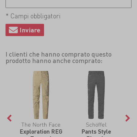
* Campi obbligatori
I clienti che hanno comprato questo
prodotto hanno anche comprato:
The North Face
Schöffel
 Off
Exploration REG
Pants Style
G