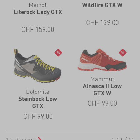
Meindl
Wildfire GTX W
Literock Lady GTX
CHF
139.00
CHF
159.00
Mammut
Alnasca II Low
Dolomite
GTX W
Steinbock Low
CHF
99.00
GTX
CHF
99.00
1
2
Suivant
1-36 / 41