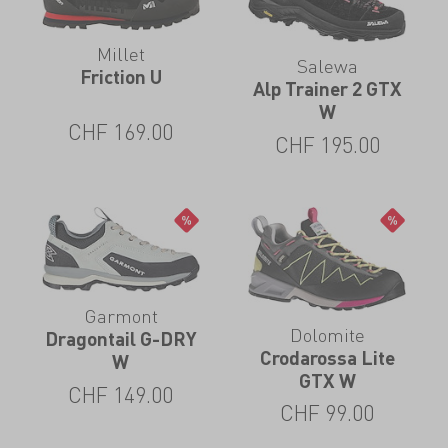
Millet
Salewa
Friction U
Alp Trainer 2 GTX
W
CHF
169.00
CHF
195.00
Garmont
Dolomite
Dragontail G-DRY
Crodarossa Lite
W
GTX W
CHF
149.00
CHF
99.00