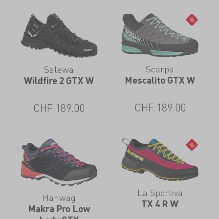
Scarpa
Salewa
Mescalito GTX W
Wildfire 2 GTX W
CHF
189.00
CHF
189.00
La Sportiva
Hanwag
TX 4 R W
Makra Pro Low