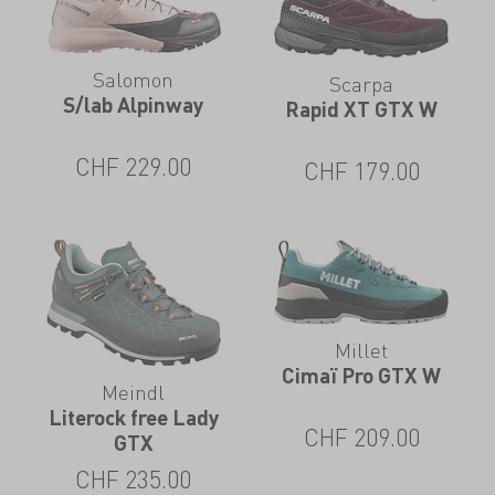
Salomon
Scarpa
S/lab Alpinway
Rapid XT GTX W
CHF
229.00
CHF
179.00
Millet
Cimaï Pro GTX W
Meindl
Literock free Lady
CHF
209.00
GTX
CHF
235.00