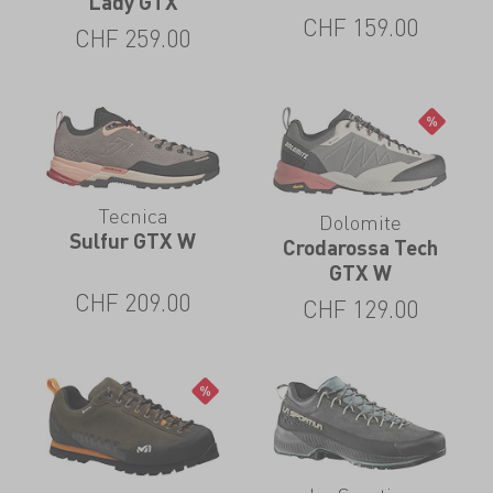
Lady GTX
CHF
159.00
CHF
259.00
Tecnica
Dolomite
Sulfur GTX W
Crodarossa Tech
GTX W
CHF
209.00
CHF
129.00