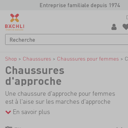
Entreprise familiale depuis 1974
Shop
>
Chaussures
>
Chaussures pour femmes
>
C
Chaussures
d'approche
Une chaussure d'approche pour femmes
est à l'aise sur les marches d'approche
vers les refuges de montagne, les sites
En savoir plus
d'escalade ou les camps de base, lorsque
les chaussures de montagne ou d'escalade