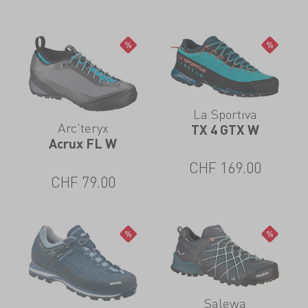
La Sportiva
Arc'teryx
TX 4 GTX W
Acrux FL W
CHF
169.00
CHF
79.00
Salewa