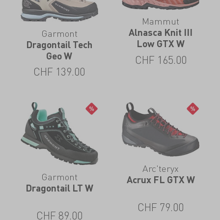
Mammut
Alnasca Knit III
Garmont
Low GTX W
Dragontail Tech
Geo W
CHF
165.00
CHF
139.00
Arc'teryx
Garmont
Acrux FL GTX W
Dragontail LT W
CHF
79.00
CHF
89.00