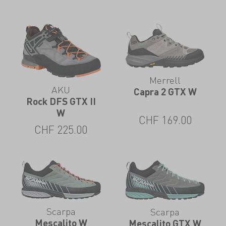
Merrell
AKU
Capra 2 GTX W
Rock DFS GTX II
W
CHF
169.00
CHF
225.00
Scarpa
Scarpa
Mescalito W
Mescalito GTX W